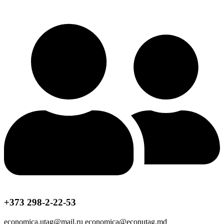
+373 298-2-22-53
economica.utag@mail.ru economica@econutag.md