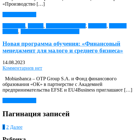
«Производство […]
Читать далее →
АНОНСЫ
,
Гранты
,
Гранты для ОМПУ
,
Новости
,
новости
Гранты
,
Повышение квалификации
Новая программа обучения: «Финансовый
менеджмент для малого и среднего бизнеса»
14.08.2023
Комментариев нет
Mobiasbanca – OTP Group S.A. и Фонд финансового
образования «ОК» в партнерстве с Академией
предпринимательства EFSE и EU4Business приглашают […]
Читать далее →
Пагинация записей
1
2
Далее
Рубрика