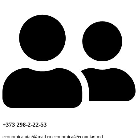
+373 298-2-22-53
economica.utag@mail.ru economica@econutag.md