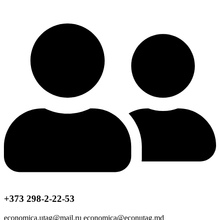
+373 298-2-22-53
economica.utag@mail.ru economica@econutag.md