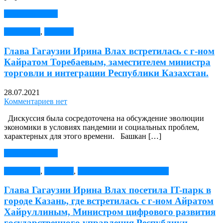
Читать далее →
АНОНСЫ
,
Новости
Глава Гагаузии Ирина Влах встретилась с г-ном
Кайратом Торебаевым, заместителем министра
торговли и интеграции Республики Казахстан.
28.07.2021
Комментариев нет
Дискуссия была сосредоточена на обсуждение эволюции
экономики в условиях пандемии и социальных проблем,
характерных для этого времени. Башкан […]
Читать далее →
АНОНСЫ
,
Новости
,
Сотрудничество с Россией
Глава Гагаузии Ирина Влах посетила IT-парк в
городе Казань, где встретилась с г-ном Айратом
Хайруллиным, Министром цифрового развития
государственного управления Республики