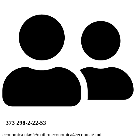
+373 298-2-22-53
economica.utag@mail.ru economica@econutag.md