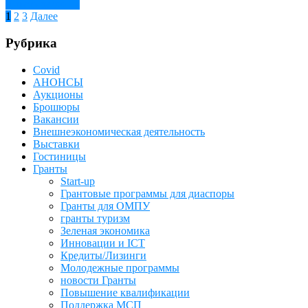
Читать далее →
Пагинация
1
2
3
Далее
записей
Рубрика
Covid
АНОНСЫ
Аукционы
Брошюры
Вакансии
Внешнеэкономическая деятельность
Выставки
Гостиницы
Гранты
Start-up
Грантовые программы для диаспоры
Гранты для ОМПУ
гранты туризм
Зеленая экономика
Инновации и ICT
Кредиты/Лизинги
Молодежные программы
новости Гранты
Повышение квалификации
Поддержка МСП