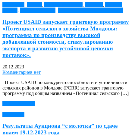
АНОНСЫ
,
Гранты
,
Гранты для ОМПУ
,
Новости
,
новости
Гранты
,
Поддержка МСП
,
Поддержка сельского хозяйства
Проект USAID запускает грантовую программу
«Потенциал сельского хозяйства Молдовы:
программа по производству высокой
добавленной стоимости, стимулированию
экспорта и развитию устойчивой цепочки
поставок».
20.12.2023
Комментариев нет
Проект USAID по конкурентоспособности и устойчивости
сельских районов в Молдове (PCRR) запускает грантовую
программу под общим названием «Потенциал сельского […]
Читать далее →
Аукционы
Результаты Аукциона “с молотка” по сдаче
внаем 19.12.2023 года