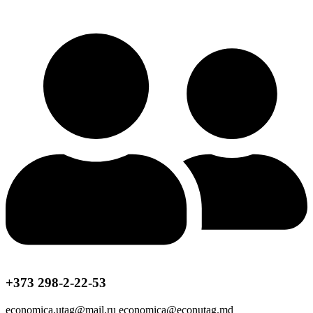
+373 298-2-22-53
economica.utag@mail.ru economica@econutag.md