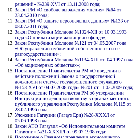
решений» №239-XVI от 13.11.2008 года;
Закон РМ «О свободе выражения мнения» №64 от
23.04.2010 года;
Закон РМ «О защите персональных данных» №133 от
08.07.2011 года;
Закон Республики Молдова №1324-XII от 10.03.1993
года «О приватизации жилищного фонда»;
Закон Республики Молдова №121 от 04.05.2007 года
«Об управлении публичной собственностью и её
разгосударствлении»;
Закон Республики Молдова №1134-XIII от 04.1997 года
«Об акционерных обществах»;
Постановление Правительства РМ «О введении в
действие положений Закона о государственной
должности и статусе государственного служащего
№158-XVI от 04.07.2008 года» №201 от 11.03.2009 года;
Постановление Правительства РМ об утверждении
Инструкции по делопроизводству в органах местного
публичного управления Республики Молдова №115 от
28.02.1996 года;
Уложение Гагаузии (Гагауз Ери) №28-XXX/I от
05.06.1998 года;
Закон АТО Гагаузия «Об Исполнительном комитете
Гагаузии» №31-XXXII/I от 09.07.1998 года;
Положение о Главном управлении экономичного