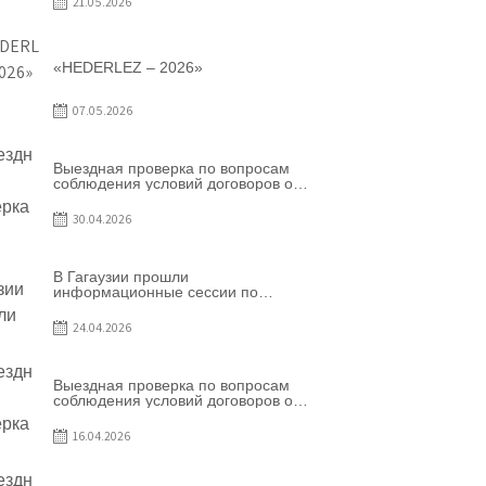
21.05.2026
«HEDERLEZ – 2026»
07.05.2026
Выездная проверка по вопросам
соблюдения условий договоров о
предоставлении грантов
предприятия SRL Grand Nic Oil
30.04.2026
Company
В Гагаузии прошли
информационные сессии по
грантовой программе – 2026
24.04.2026
Выездная проверка по вопросам
соблюдения условий договоров о
предоставлении грантов
предприятия SRL Patiseria Familiei
16.04.2026