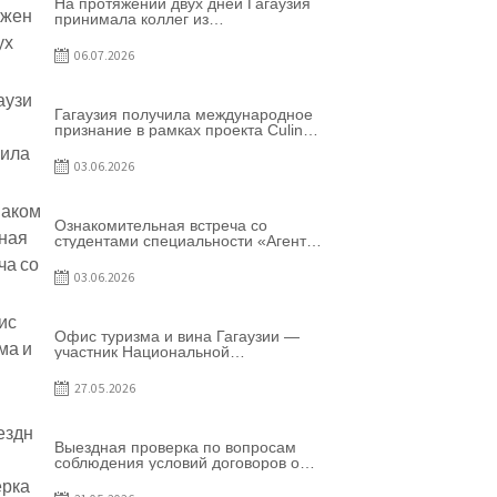
На протяжении двух дней Гагаузия
принимала коллег из
Национального офиса туризма
Республики Молдова
06.07.2026
Гагаузия получила международное
признание в рамках проекта Culinary
Trail
03.06.2026
Ознакомительная встреча со
студентами специальности «Агент
по туризму»
03.06.2026
Офис туризма и вина Гагаузии —
участник Национальной
конференции по развитию туризма
27.05.2026
Выездная проверка по вопросам
соблюдения условий договоров о
предоставлении грантов
предприятия SRL Baurlukhouse