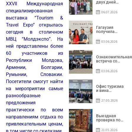
двух дней
XXVII Международная
Гагаузия
принимала
специализированная
06.07.2026
коллег из
выставка “Tourism &
Национального
офиса туризма
Travel Expo” открылась
Республики
Гагаузия
Молдова
получила
сегодня в столичном
международное
МВЦ “Молдэкспо”. На
признание в
03.06.2026
рамках проекта
ней представлены более
Culinary Trail
60 участников из
Ознакомительная
Республики Молдова,
встреча со
студентами
Армении, Болгарии,
специальности
03.06.2026
«Агент по
Румынии, Словакии.
туризму»
Посетители смогут найти
Офис туризма
на мероприятии самые
и вина
Гагаузии —
разнообразные
участник
27.05.2026
предложения
Национальной
конференции
практически по всем
по развитию
туризма
Выездная
направлениям отдыха по
проверка по
привлекательным ценам,
вопросам
соблюдения
21.05.2026
в том числе со скидками.