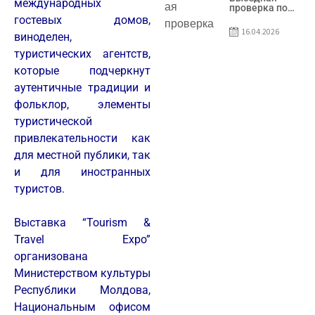
международных
предприятия
проверка по
SRL Patiseria
вопросам
гостевых домов,
Familiei
соблюдения
16.04.2026
виноделен,
условий
договоров о
туристических агентств,
предоставлении
грантов
которые подчеркнут
предприятия
SRL Lisokam-
аутентичные традиции и
Fam
фольклор, элементы
туристической
привлекательности как
для местной публики, так
и для иностранных
туристов.
Выставка “Tourism &
Travel Expo”
организована
Министерством культуры
Республики Молдова,
Национальным офисом