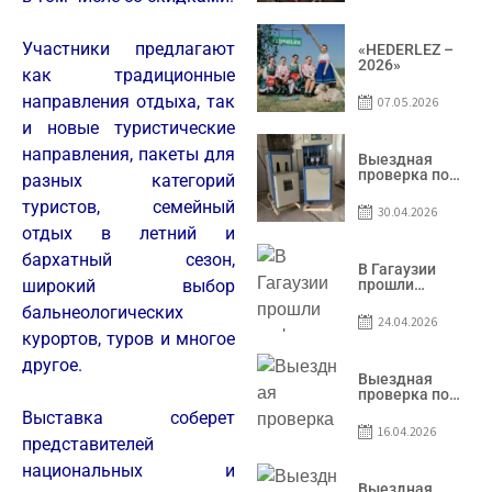
условий
договоров о
предоставлении
грантов
Участники предлагают
«HEDERLEZ –
предприятия
2026»
как традиционные
SRL
Baurlukhouse
направления отдыха, так
07.05.2026
и новые туристические
направления, пакеты для
Выездная
проверка по
разных категорий
вопросам
соблюдения
туристов, семейный
30.04.2026
условий
отдых в летний и
договоров о
предоставлении
бархатный сезон,
грантов
В Гагаузии
предприятия
прошли
широкий выбор
SRL Grand Nic
информационные
бальнеологических
Oil Company
сессии по
24.04.2026
грантовой
курортов, туров и многое
программе –
2026
другое.
Выездная
проверка по
вопросам
Выставка соберет
соблюдения
16.04.2026
условий
представителей
договоров о
национальных и
предоставлении
грантов
Выездная