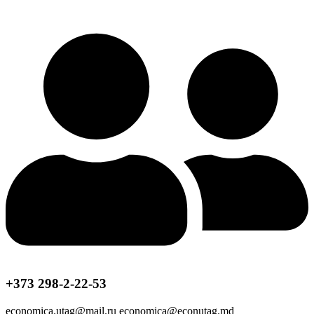
+373 298-2-22-53
economica.utag@mail.ru economica@econutag.md