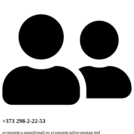
+373 298-2-22-53
economica.utag@mail.ru economica@econutag.md