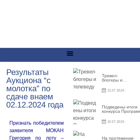
Результаты
Тревел-
Аукциона “с
блогеры и
телеведущие
молотка” по
из Словении
21.07.2026
сняли
сдаче внаем
телевизионный
выпуск о
02.12.2024 года
Гагаузии
Подведены итоги
конкурса Програ
по предоставлен
грантов субъекта
10.07.2026
Признать победителем
предприниматель
– 2026
заявителя МОКАН
Григория по лоту –
На протяжении