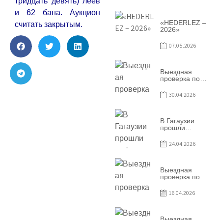
тридцать девять) леев
условий
договоров о
и 62 бана. Аукцион
предоставлении
грантов
«HEDERLEZ –
считать закрытым.
предприятия
2026»
SRL
Baurlukhouse
07.05.2026
Выездная
проверка по
вопросам
соблюдения
30.04.2026
условий
договоров о
предоставлении
грантов
В Гагаузии
предприятия
прошли
SRL Grand Nic
информационные
Oil Company
сессии по
24.04.2026
грантовой
программе –
2026
Выездная
проверка по
вопросам
соблюдения
16.04.2026
условий
договоров о
предоставлении
грантов
Выездная