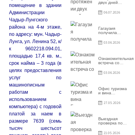
двух дней
помещение в здании
Гагаузия
принимала
Администрации
06.07.2026
коллег из
Национального
Чадыр-Лунгского
офиса туризма
района на 4-м этаже,
Республики
Гагаузия
Молдова
получила
по адресу: мун. Чадыр-
международное
признание в
Лунга, ул. Ленина 52, к/
03.06.2026
рамках проекта
к 9602218.094.01,
Culinary Trail
площадью 17,4 кв. м.,
Ознакомительная
встреча со
срок найма – 3 года (в
студентами
целях предоставления
специальности
03.06.2026
«Агент по
услуг по
туризму»
машинописным
Офис туризма
работам с
и вина
Гагаузии —
использованием
участник
27.05.2026
Национальной
компьютера) с годовой
конференции
платой за наем в
по развитию
туризма
Выездная
размере 7639 (семь
проверка по
вопросам
тысяч шестьсот
соблюдения
21.05.2026