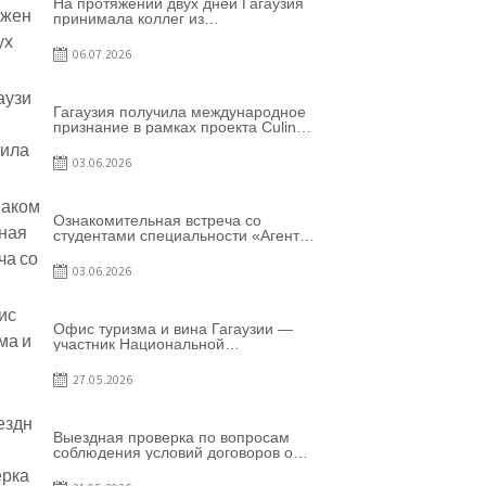
На протяжении двух дней Гагаузия
принимала коллег из
Национального офиса туризма
Республики Молдова
06.07.2026
Гагаузия получила международное
признание в рамках проекта Culinary
Trail
03.06.2026
Ознакомительная встреча со
студентами специальности «Агент
по туризму»
03.06.2026
Офис туризма и вина Гагаузии —
участник Национальной
конференции по развитию туризма
27.05.2026
Выездная проверка по вопросам
соблюдения условий договоров о
предоставлении грантов
предприятия SRL Baurlukhouse