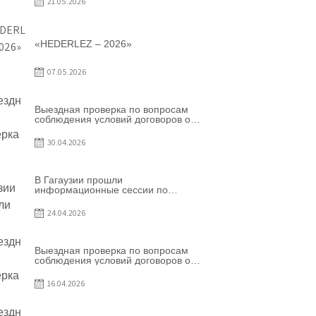
21.05.2026
«HEDERLEZ – 2026»
07.05.2026
Выездная проверка по вопросам
соблюдения условий договоров о
предоставлении грантов
предприятия SRL Grand Nic Oil
30.04.2026
Company
В Гагаузии прошли
информационные сессии по
грантовой программе – 2026
24.04.2026
Выездная проверка по вопросам
соблюдения условий договоров о
предоставлении грантов
предприятия SRL Patiseria Familiei
16.04.2026