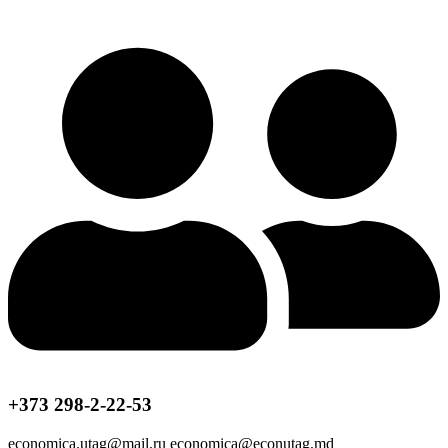
+373 298-2-22-53
economica.utag@mail.ru economica@econutag.md