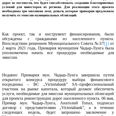
дорог
из
местности, что будет способствовать созданию
благоприятных
условий для инвесторов из региона. Д
ля реализации этого проекта
необходимы три миллиона леев, деньги, которые примария предложила
получить от эмиссии муниципальных облигаций.
Как проект, так и инструмент финансирования, были
обсуждены с гражданами из населенного пункта.
Впоследствии решением Муниципального Совета №3/7
[1]
от
2 марта 2021 года, Примария муниципия Чадыр-Лунга была
уполномочена начать все процедуры необходимые для
эмиссии.
Недавно Примария мун. Чадыр-Лунга завершила путем
открытого конкурса процедуру выбора финансового
посредника – BC „Victoriabank” SA–профессиональный
участник на рынке капитала, который должен обеспечить
услуги, необходимые для эмиссии муниципальных облигаций
для проекта реконструкции дорог населенного пункта. 06 мая,
Примар мун. Чадыр-Лунга, Анатолий Топал, подписал
договор с представителями „Victoriabank”, а в течение
следующих недель, будет запрошено заключение у