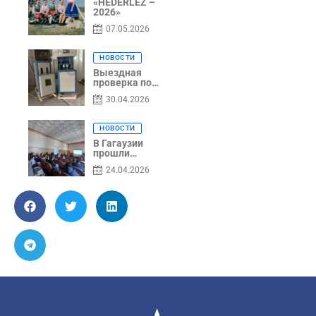
грантов
«HEDERLEZ –
предприятия
2026»
SRL
07.05.2026
Baurlukhouse
НОВОСТИ
Выездная
проверка по
вопросам
30.04.2026
соблюдения
условий
договоров о
НОВОСТИ
предоставлении
грантов
В Гагаузии
предприятия
прошли
SRL Grand Nic
информационные
24.04.2026
Oil Company
сессии по
грантовой
программе –
2026