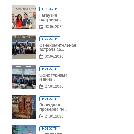
коллег из
Национального
НОВОСТИ
офиса туризма
Республики
Гагаузия
Молдова
получила
международное
03.06.2026
признание в
рамках проекта
Culinary Trail
НОВОСТИ
Ознакомительная
встреча со
студентами
03.06.2026
специальности
«Агент по
туризму»
НОВОСТИ
Офис туризма
и вина
Гагаузии —
27.05.2026
участник
Национальной
конференции
НОВОСТИ
по развитию
туризма
Выездная
проверка по
вопросам
21.05.2026
соблюдения
условий
договоров о
НОВОСТИ
предоставлении