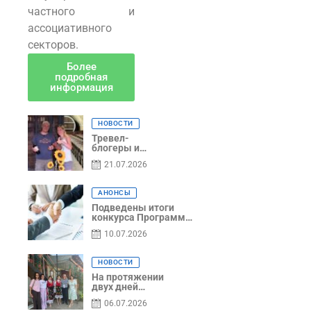
частного и
ассоциативного
секторов.
Более
подробная
информация
НОВОСТИ
Тревел-
блогеры и
телеведущие
21.07.2026
из Словении
сняли
телевизионный
АНОНСЫ
выпуск о
Гагаузии
Подведены итоги
конкурса Программы
по предоставлению
10.07.2026
грантов субъектам
предпринимательства
– 2026
НОВОСТИ
На протяжении
двух дней
Гагаузия
06.07.2026
принимала