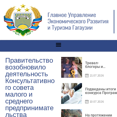
Правительство
Тревел-
возобновило
блогеры и
телеведущие
деятельность
из Словении
21.07.2026
сняли
Консультативно
телевизионный
выпуск о
го совета
Гагаузии
Подведены итоги
малого и
конкурса Програ
по предоставлен
среднего
грантов субъекта
10.07.2026
предприниматель
предпринимате
– 2026
льства
На протяжении