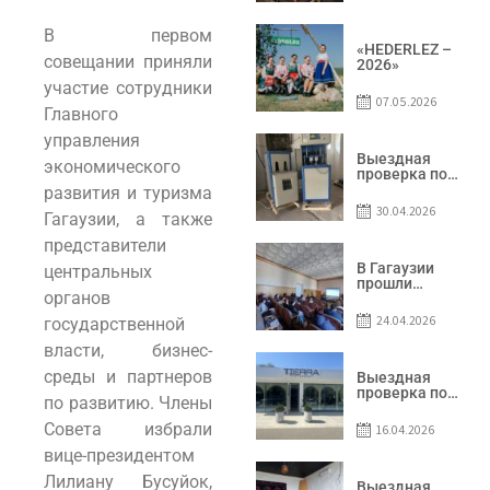
условий
договоров о
предоставлении
В первом
грантов
«HEDERLEZ –
совещании приняли
предприятия
2026»
SRL
участие сотрудники
Baurlukhouse
07.05.2026
Главного
управления
Выездная
экономического
проверка по
вопросам
развития и туризма
соблюдения
30.04.2026
Гагаузии, а также
условий
договоров о
представители
предоставлении
грантов
В Гагаузии
центральных
предприятия
прошли
SRL Grand Nic
органов
информационные
Oil Company
сессии по
24.04.2026
государственной
грантовой
программе –
власти, бизнес-
2026
среды и партнеров
Выездная
проверка по
по развитию. Члены
вопросам
соблюдения
Совета избрали
16.04.2026
условий
договоров о
вице-президентом
предоставлении
Лилиану Бусуйок,
грантов
Выездная