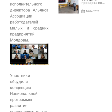
предприятия
проверка по
исполнительного
SRL Patiseria
вопросам
Familiei
соблюдения
директора Альянса
16.04.2026
условий
Ассоциации
договоров о
предоставлении
работодателей
грантов
предприятия
малых и средних
SRL Lisokam-
предприятий
Fam
Молдовы.
Участники
обсудили
концепцию
Национальной
программы
развития
предпринимательст