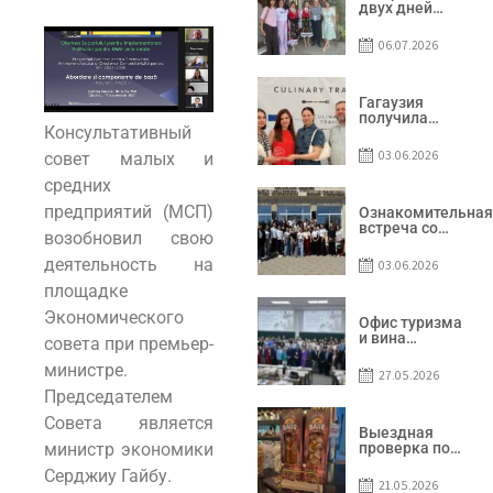
двух дней
Гагаузия
принимала
06.07.2026
коллег из
Национального
офиса туризма
Республики
Гагаузия
Молдова
получила
Консультативный
международное
признание в
03.06.2026
совет малых и
рамках проекта
Culinary Trail
средних
предприятий (МСП)
Ознакомительная
встреча со
возобновил свою
студентами
специальности
деятельность на
03.06.2026
«Агент по
туризму»
площадке
Экономического
Офис туризма
и вина
совета при премьер-
Гагаузии —
участник
министре.
27.05.2026
Национальной
Председателем
конференции
по развитию
Совета является
туризма
Выездная
проверка по
министр экономики
вопросам
Серджиу Гайбу.
соблюдения
21.05.2026