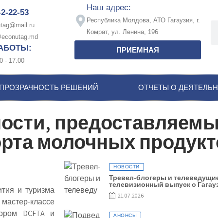
Наш адрес:
-2-22-53
Республика Молдова, АТО Гагаузия, г.
tag@mail.ru
Комрат, ул. Ленина, 196
econutag.md
АБОТЫ:
ПРИЕМНАЯ
0 - 17.00
ПРОЗРАЧНОСТЬ РЕШЕНИЙ
ОТЧЕТЫ О ДЕЯТЕЛЬ
ости, предоставляемы
рта молочных продукт
НОВОСТИ
Тревел-блогеры и телеведущие
телевизионный выпуск о Гагау
ития и туризма
21.07.2026
 мастер-классе
вором DCFTA и
АНОНСЫ