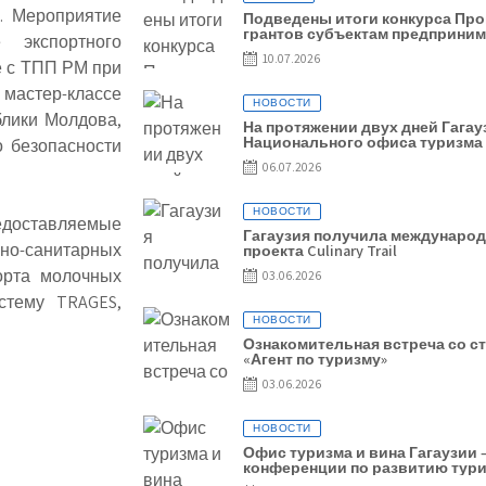
. Мероприятие
Подведены итоги конкурса Пр
грантов субъектам предприним
 экспортного
10.07.2026
е с ТПП РМ при
мастер-классе
НОВОСТИ
блики Молдова,
На протяжении двух дней Гагау
Национального офиса туризма
о безопасности
06.07.2026
НОВОСТИ
едоставляемые
Гагаузия получила международ
о-санитарных
проекта Culinary Trail
орта молочных
03.06.2026
стему TRAGES,
НОВОСТИ
Ознакомительная встреча со с
«Агент по туризму»
03.06.2026
НОВОСТИ
Офис туризма и вина Гагаузии
конференции по развитию тур