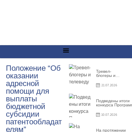
Положение “Об
Тревел-
оказании
блогеры и
телеведущие
адресной
из Словении
21.07.2026
сняли
помощи для
телевизионный
выпуск о
выплаты
Гагаузии
Подведены итоги
бюджетной
конкурса Програ
по предоставлен
субсидии
грантов субъекта
10.07.2026
предприниматель
патентообладат
– 2026
елям”
На протяжении