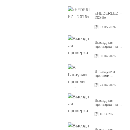
условий
договоров о
предоставлении
грантов
«HEDERLEZ –
предприятия
2026»
SRL
Baurlukhouse
07.05.2026
Выездная
проверка по
вопросам
соблюдения
30.04.2026
условий
договоров о
предоставлении
грантов
В Гагаузии
предприятия
прошли
SRL Grand Nic
информационные
Oil Company
сессии по
24.04.2026
грантовой
программе –
2026
Выездная
проверка по
вопросам
соблюдения
16.04.2026
условий
договоров о
предоставлении
грантов
Выездная