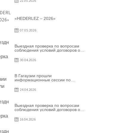
21.05.2026
«HEDERLEZ – 2026»
07.05.2026
Выездная проверка по вопросам
соблюдения условий договоров о
предоставлении грантов
предприятия SRL Grand Nic Oil
30.04.2026
Company
В Гагаузии прошли
информационные сессии по
грантовой программе – 2026
24.04.2026
Выездная проверка по вопросам
соблюдения условий договоров о
предоставлении грантов
предприятия SRL Patiseria Familiei
16.04.2026