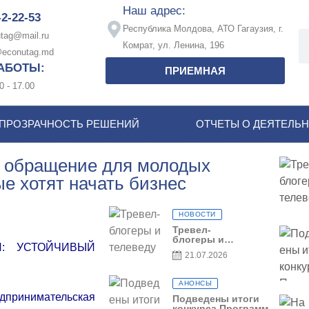
Наш адрес:
-2-22-53
Республика Молдова, АТО Гагаузия, г.
tag@mail.ru
Комрат, ул. Ленина, 196
econutag.md
АБОТЫ:
ПРИЕМНАЯ
0 - 17.00
ПРОЗРАЧНОСТЬ РЕШЕНИЙ
ОТЧЕТЫ О ДЕЯТЕЛЬ
е обращение для молодых
е хотят начать бизнес
НОВОСТИ
Тревел-
блогеры и
: УСТОЙЧИВЫЙ
телеведущие
21.07.2026
из Словении
сняли
телевизионный
АНОНСЫ
выпуск о
дпринимательская
Гагаузии
Подведены итоги
конкурса Программы