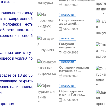
 в жизнь.
по предоставлению
10.07.2026
грантов субъектам
предпринимательства
принимательскому
– 2026
НОВОСТИ
ив в современной
На протяжении
двух дней
й молодежи есть
Гагаузия
06.07.2026
обности, шагать в
принимала
коллег из
крепления своей
Национального
НОВОСТИ
офиса туризма
Республики
Гагаузия
Молдова
получила
международное
ализма они могут
03.06.2026
признание в
рамках проекта
оцесс и усилия по
Culinary Trail
НОВОСТИ
Ознакомительная
встреча со
студентами
расте от 18 до 35
03.06.2026
специальности
«Агент по
желающие открыть
туризму»
НОВОСТИ
знес-начинанием,
Офис туризма
и.
и вина Гагаузии
— участник
27.05.2026
Национальной
арством,
конференции