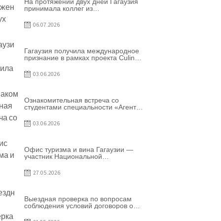
На протяжении двух дней Гагаузия
принимала коллег из
Национального офиса туризма
Республики Молдова
06.07.2026
Гагаузия получила международное
признание в рамках проекта Culinary
Trail
03.06.2026
Ознакомительная встреча со
студентами специальности «Агент
по туризму»
03.06.2026
Офис туризма и вина Гагаузии —
участник Национальной
конференции по развитию туризма
27.05.2026
Выездная проверка по вопросам
соблюдения условий договоров о
предоставлении грантов
предприятия SRL Baurlukhouse