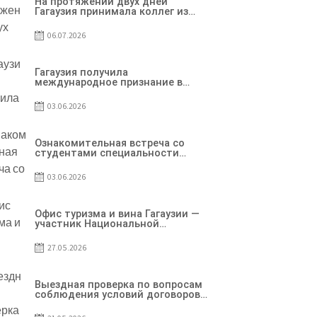
На протяжении двух дней
Гагаузия принимала коллег из
Национального офиса туризма
Республики Молдова
06.07.2026
Гагаузия получила
международное признание в
рамках проекта Culinary Trail
03.06.2026
Ознакомительная встреча со
студентами специальности
«Агент по туризму»
03.06.2026
Офис туризма и вина Гагаузии —
участник Национальной
конференции по развитию
туризма
27.05.2026
Выездная проверка по вопросам
соблюдения условий договоров
о предоставлении грантов
предприятия SRL Baurlukhouse