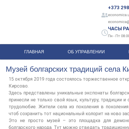
+373 298
economica.u
economica
ЧАСЫ РА
Пн - Пт 08.00
ГЛАВНАЯ
ОБ УПРАВЛЕНИИ
Музей болгарских традиций села К
15 октября 2019 года состоялось торжественное отк
Кирсово.
Здесь представлены уникальные экспонаты болгарско
принесли не только свой язык, культуру, традиции и
трудолюбие. Жители села из поколения в поколени
чтоб сохранить тот национальный колорит на ново з
Это не просто музей – это площадка для демонс
болгарского народа. Тут можно отведать традиционн