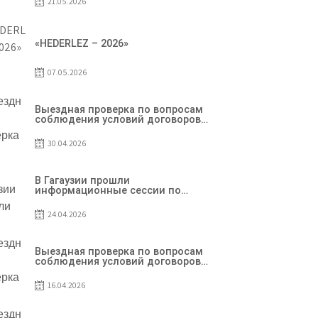
21.05.2026
«HEDERLEZ – 2026»
07.05.2026
Выездная проверка по вопросам
соблюдения условий договоров
о предоставлении грантов
предприятия SRL Grand Nic Oil
30.04.2026
Company
В Гагаузии прошли
информационные сессии по
грантовой программе – 2026
24.04.2026
Выездная проверка по вопросам
соблюдения условий договоров
о предоставлении грантов
предприятия SRL Patiseria
16.04.2026
Familiei