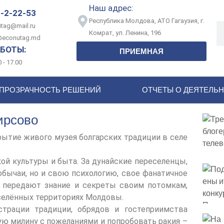
Наш адрес:
-2-22-53
Республика Молдова, АТО Гагаузия, г.
tag@mail.ru
Комрат, ул. Ленина, 196
@econutag.md
БОТЫ:
ПРИЕМНАЯ
 - 17.00
ПРОЗРАЧНОСТЬ РЕШЕНИЙ
ОТЧЕТЫ О ДЕЯТЕЛЬ
ирсово
рытие живого музея болгарских традиции в селе
й культуры и быта. За дунайские переселенцы,
 обычаи, но и свою психологию, свое фанатичное
я передают знание и секреты своим потомкам,
аселённых территориях Молдовы.
трации традиции, обрядов и гостеприимства
ую милину с пожеланиями и попробовать ракия –