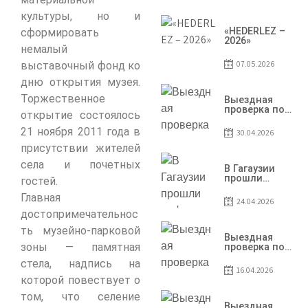
условий
договоров о
культуры, но и
предоставлении
грантов
«HEDERLEZ –
сформировать
предприятия
2026»
немалый
SRL
Baurlukhouse
07.05.2026
выставочный фонд ко
дню открытия музея.
Торжественное
Выездная
проверка по
открытие состоялось
вопросам
соблюдения
21 ноября 2011 года в
30.04.2026
условий
присутствии жителей
договоров о
предоставлении
села и почетных
грантов
В Гагаузии
предприятия
прошли
гостей.
SRL Grand Nic Oil
информационны
Company
Главная
сессии по
24.04.2026
грантовой
достопримечательнос
программе – 202
ть музейно-парковой
Выездная
зоны — памятная
проверка по
вопросам
стела, надпись на
соблюдения
16.04.2026
условий
которой повествует о
договоров о
предоставлении
том, что селение
грантов
Выездная