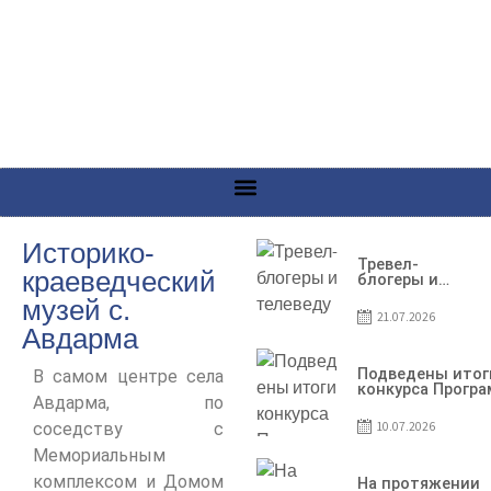
Историко-
Тревел-
краеведческий
блогеры и
телеведущие
музей c.
из Словении
21.07.2026
сняли
Авдарма
телевизионный
выпуск о
Гагаузии
Подведены итог
В самом центре села
конкурса Прогр
Авдарма, по
по предоставле
грантов субъект
10.07.2026
соседству с
предпринимател
– 2026
Мемориальным
комплексом и Домом
На протяжении