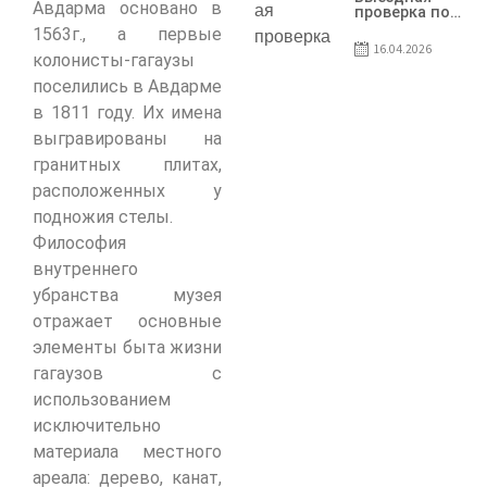
Авдарма основано в
предприятия
проверка по
SRL Patiseria
вопросам
1563г., а первые
Familiei
соблюдения
16.04.2026
условий
колонисты-гагаузы
договоров о
поселились в Авдарме
предоставлении
грантов
в 1811 году. Их имена
предприятия
SRL Lisokam-Fam
выгравированы на
гранитных плитах,
расположенных у
подножия стелы.
Философия
внутреннего
убранства музея
отражает основные
элементы быта жизни
гагаузов с
использованием
исключительно
материала местного
ареала: дерево, канат,