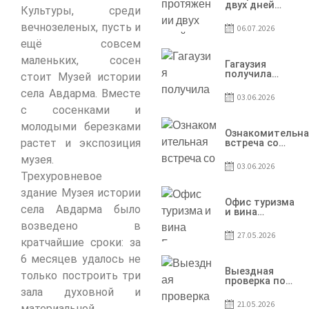
двух дней
Культуры, среди
Гагаузия
принимала
вечнозеленых, пусть и
06.07.2026
коллег из
ещё совсем
Национального
офиса туризма
маленьких, сосен
Республики
Гагаузия
Молдова
получила
стоит Музей истории
международное
села Авдарма. Вместе
признание в
03.06.2026
рамках проекта
с сосенками и
Culinary Trail
молодыми березками
Ознакомительна
растет и экспозиция
встреча со
студентами
музея.
специальности
03.06.2026
«Агент по
Трехуровневое
туризму»
здание Музея истории
Офис туризма
села Авдарма было
и вина
Гагаузии —
возведено в
участник
27.05.2026
Национальной
кратчайшие сроки: за
конференции
6 месяцев удалось не
по развитию
туризма
Выездная
только построить три
проверка по
вопросам
зала духовной и
соблюдения
21.05.2026
материальной