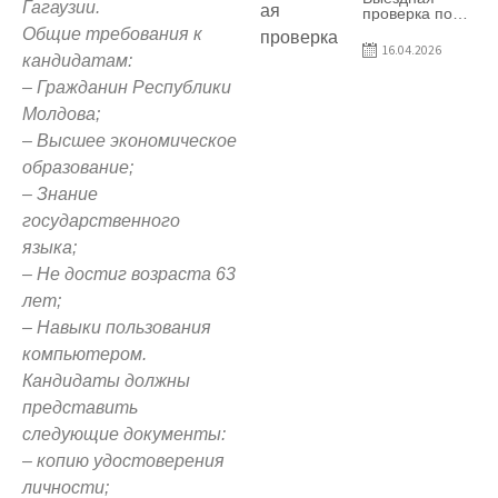
Гагаузии.
предприятия
проверка по
SRL Patiseria
вопросам
Общие требования к
Familiei
соблюдения
16.04.2026
условий
кандидатам:
договоров о
– Гражданин Республики
предоставлении
грантов
Молдова;
предприятия
SRL Lisokam-
– Высшее экономическое
Fam
образование;
– Знание
государственного
языка;
– Не достиг возраста 63
лет;
– Навыки пользования
компьютером.
Кандидаты должны
представить
следующие документы:
– копию удостоверения
личности;