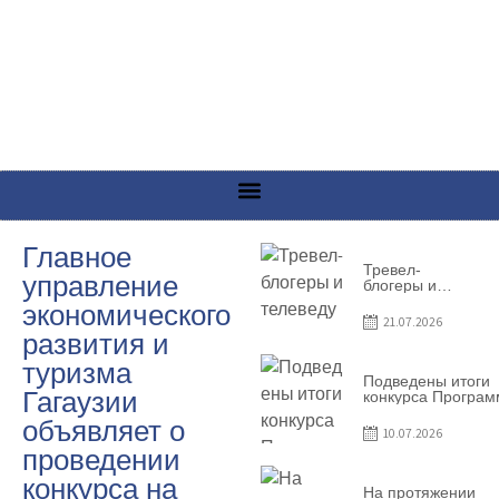
Главное
Тревел-
управление
блогеры и
телеведущие
экономического
из Словении
21.07.2026
сняли
развития и
телевизионный
выпуск о
туризма
Гагаузии
Подведены итоги
Гагаузии
конкурса Програ
по предоставлен
объявляет о
грантов субъекта
10.07.2026
предприниматель
проведении
– 2026
конкурса на
На протяжении