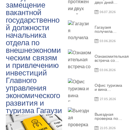
двух дней
замещение
Гагаузия
вакантной
принимала
06.07.2026
коллег из
государственно
Национального
офиса туризма
й должности
Республики
Гагаузия
Молдова
получила
начальника
международное
признание в
отдела по
03.06.2026
рамках проекта
Culinary Trail
внешнеэкономи
ческим связям
Ознакомительная
встреча со
и привлечению
студентами
специальности
03.06.2026
инвестиций
«Агент по
туризму»
Главного
Офис туризма
управления
и вина
экономического
Гагаузии —
участник
27.05.2026
развития и
Национальной
конференции
туризма Гагаузи
по развитию
туризма
Выездная
проверка по
вопросам
соблюдения
21.05.2026