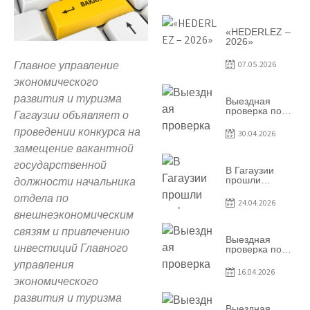
условий
договоров о
предоставлении
грантов
«HEDERLEZ –
предприятия
2026»
SRL
Baurlukhouse
07.05.2026
Главное управление
экономического
развития и туризма
Выездная
проверка по
Гагаузии объявляет о
вопросам
соблюдения
проведении конкурса на
30.04.2026
условий
замещение вакантной
договоров о
предоставлении
государственной
грантов
В Гагаузии
предприятия
прошли
должности
начальника
SRL Grand Nic
информационные
Oil Company
отдела по
сессии по
24.04.2026
грантовой
внешнеэкономическим
программе –
2026
связям и привлечению
Выездная
инвестиций
Главного
проверка по
вопросам
управления
соблюдения
16.04.2026
условий
экономического
договоров о
предоставлении
развития и туризма
грантов
Выездная