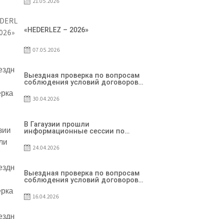
21.05.2026
«HEDERLEZ – 2026»
07.05.2026
Выездная проверка по вопросам
соблюдения условий договоров
о предоставлении грантов
предприятия SRL Grand Nic Oil
30.04.2026
Company
В Гагаузии прошли
информационные сессии по
грантовой программе – 2026
24.04.2026
Выездная проверка по вопросам
соблюдения условий договоров
о предоставлении грантов
предприятия SRL Patiseria
16.04.2026
Familiei