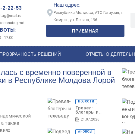
Наш адрес:
-2-22-53
Республика Молдова, АТО Гагаузия, г.
tag@mail.ru
Комрат, ул. Ленина, 196
@econutag.md
БОТЫ:
ПРИЕМНАЯ
 - 17.00
ПРОЗРАЧНОСТЬ РЕШЕНИЙ
ОТЧЕТЫ О ДЕЯТЕЛЬ
илась с временно поверенной в
и в Республике Молдова Лорой
НОВОСТИ
Тревел-
блогеры и
андемической
телеведущие
21.07.2026
из Словении
 а также
сняли
телевизионный
виях
АНОНСЫ
выпуск о