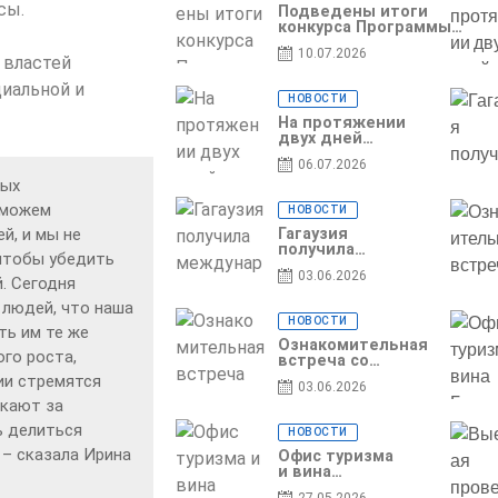
сы.
Гагаузии
Подведены итоги
конкурса Программы
по предоставлению
10.07.2026
грантов субъектам
 властей
предпринимательства
иальной и
– 2026
НОВОСТИ
На протяжении
двух дней
Гагаузия
06.07.2026
принимала
дых
коллег из
Национального
 можем
НОВОСТИ
офиса туризма
Республики
й, и мы не
Гагаузия
Молдова
получила
чтобы убедить
международное
03.06.2026
признание в
. Сегодня
рамках проекта
 людей, что наша
Culinary Trail
НОВОСТИ
ь им те же
Ознакомительная
го роста,
встреча со
студентами
ии стремятся
03.06.2026
специальности
екают за
«Агент по
туризму»
ь делиться
НОВОСТИ
 – сказала Ирина
Офис туризма
и вина
Гагаузии —