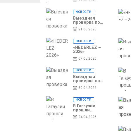
27.05.2026
участник
Национальной
конференции
НОВОСТИ
по развитию
туризма
Выездная
проверка по
вопросам
21.05.2026
соблюдения
условий
договоров о
НОВОСТИ
предоставлении
грантов
«HEDERLEZ –
предприятия
2026»
SRL
07.05.2026
Baurlukhouse
НОВОСТИ
Выездная
проверка по
вопросам
30.04.2026
соблюдения
условий
договоров о
НОВОСТИ
предоставлении
грантов
В Гагаузии
предприятия
прошли
SRL Grand Nic Oil
информационные
24.04.2026
Company
сессии по
грантовой
программе – 2026