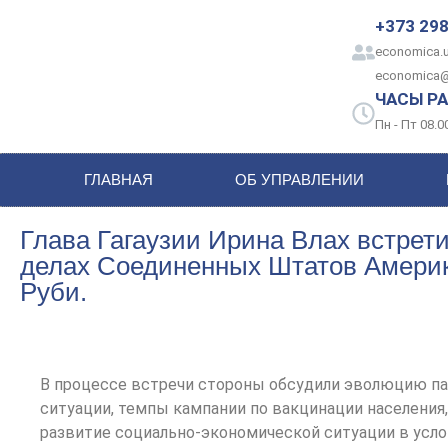
+373 298
economica.u
economica
ЧАСЫ РА
Пн - Пт 08.00
ГЛАВНАЯ
ОБ УПРАВЛЕНИИ
Глава Гагаузии Ирина Влах встрет
делах Соединенных Штатов Америк
Руби.
В процессе встречи стороны обсудили эволюцию п
ситуации, темпы кампании по вакцинации населения,
развитие социально-экономической ситуации в усло