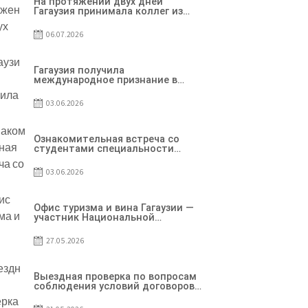
На протяжении двух дней
Гагаузия принимала коллег из
Национального офиса туризма
Республики Молдова
06.07.2026
Гагаузия получила
международное признание в
рамках проекта Culinary Trail
03.06.2026
Ознакомительная встреча со
студентами специальности
«Агент по туризму»
03.06.2026
Офис туризма и вина Гагаузии —
участник Национальной
конференции по развитию
туризма
27.05.2026
Выездная проверка по вопросам
соблюдения условий договоров
о предоставлении грантов
предприятия SRL Baurlukhouse