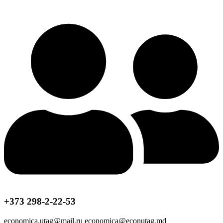
+373 298-2-22-53
economica.utag@mail.ru economica@econutag.md