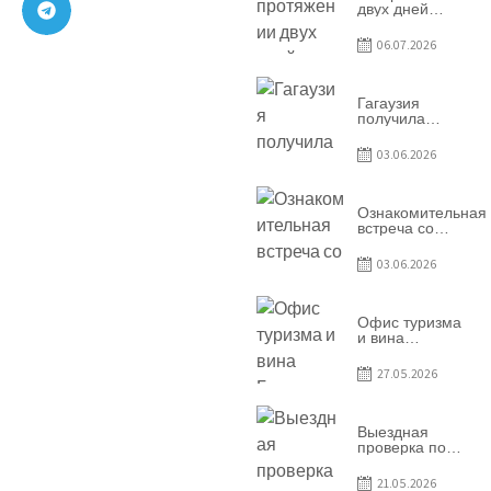
двух дней
Гагаузия
принимала
06.07.2026
коллег из
Национального
офиса туризма
Республики
Гагаузия
Молдова
получила
международное
признание в
03.06.2026
рамках проекта
Culinary Trail
Ознакомительная
встреча со
студентами
специальности
03.06.2026
«Агент по
туризму»
Офис туризма
и вина
Гагаузии —
участник
27.05.2026
Национальной
конференции
по развитию
туризма
Выездная
проверка по
вопросам
соблюдения
21.05.2026