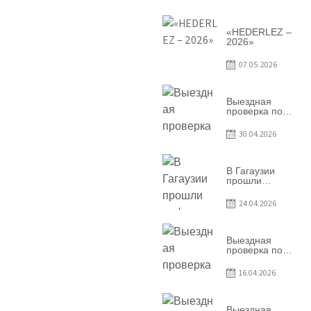
условий
договоров о
предоставлении
грантов
«HEDERLEZ –
предприятия
2026»
SRL
Baurlukhouse
07.05.2026
Выездная
проверка по
вопросам
соблюдения
30.04.2026
условий
договоров о
предоставлении
грантов
В Гагаузии
предприятия
прошли
SRL Grand Nic
информационные
Oil Company
сессии по
24.04.2026
грантовой
программе –
2026
Выездная
проверка по
вопросам
соблюдения
16.04.2026
условий
договоров о
предоставлении
грантов
Выездная