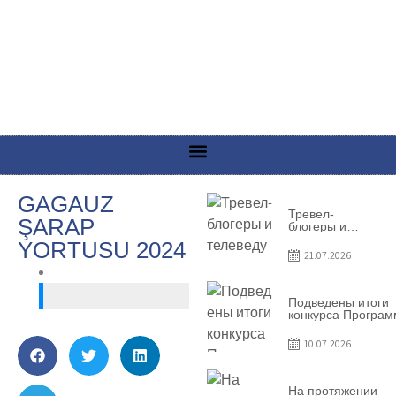
GAGAUZ
Тревел-
ŞARAP
блогеры и
телеведущие
YORTUSU 2024
из Словении
21.07.2026
сняли
телевизионный
выпуск о
Гагаузии
Подведены итоги
конкурса Програ
по предоставлен
грантов субъекта
10.07.2026
предприниматель
– 2026
На протяжении