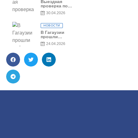
Выездная
проверка по
вопросам
30.04.2026
соблюдения
условий
договоров о
НОВОСТИ
предоставлении
грантов
В Гагаузии
предприятия
прошли
SRL Grand Nic
информационные
24.04.2026
Oil Company
сессии по
грантовой
программе – 2026