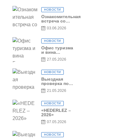
рамках проекта
Culinary Trail
НОВОСТИ
Ознакомительная
встреча со
студентами
03.06.2026
специальности
«Агент по
туризму»
НОВОСТИ
Офис туризма
и вина
Гагаузии —
27.05.2026
участник
Национальной
конференции
НОВОСТИ
по развитию
туризма
Выездная
проверка по
вопросам
21.05.2026
соблюдения
условий
договоров о
НОВОСТИ
предоставлении
грантов
«HEDERLEZ –
предприятия
2026»
SRL
07.05.2026
Baurlukhouse
НОВОСТИ