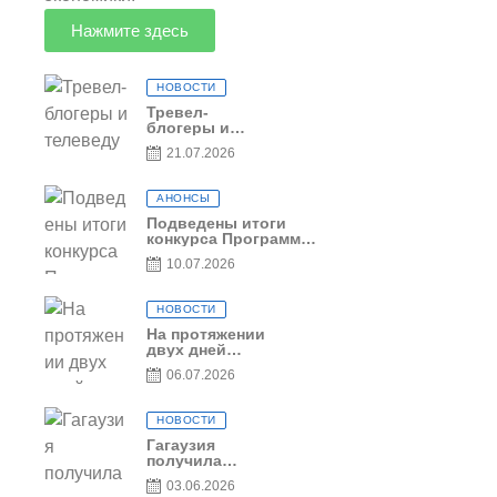
Нажмите здесь
НОВОСТИ
Тревел-
блогеры и
телеведущие
21.07.2026
из Словении
сняли
телевизионный
АНОНСЫ
выпуск о
Гагаузии
Подведены итоги
конкурса Программы
по предоставлению
10.07.2026
грантов субъектам
предпринимательства
– 2026
НОВОСТИ
На протяжении
двух дней
Гагаузия
06.07.2026
принимала
коллег из
Национального
НОВОСТИ
офиса туризма
Республики
Гагаузия
Молдова
получила
международное
03.06.2026
признание в