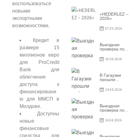
условий
воспользоваться
договоров о
предоставлении
новыми
грантов
«HEDERLEZ –
предприятия
экспортными
2026»
SRL
возможностями.
Baurlukhouse
07.05.2026
Кредит в
Выездная
размере 15
проверка по
вопросам
миллионов евро
соблюдения
30.04.2026
условий
для ProCredit
договоров о
Bank для
предоставлении
грантов
В Гагаузии
облегчения
предприятия
прошли
SRL Grand Nic
информационные
доступа к
Oil Company
сессии по
24.04.2026
финансировани
грантовой
программе –
ю для ММСП в
2026
Выездная
Молдове.
проверка по
Доступны
вопросам
соблюдения
16.04.2026
новые
условий
договоров о
финансовые
предоставлении
средства для
грантов
Выездная