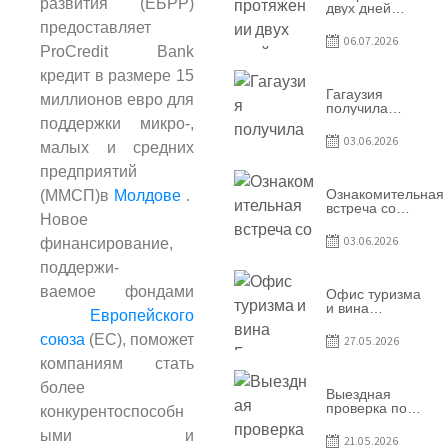
развития (ЕБРР)
двух дней
Гагаузия
предоставляет
принимала
06.07.2026
коллег из
ProCredit Bank
Национального
кредит в размере 15
офиса туризма
Республики
Гагаузия
миллионов евро для
Молдова
получила
международное
поддержки микро-,
признание в
03.06.2026
малых и средних
рамках проекта
Culinary Trail
предприятий
Ознакомительная
(ММСП)в
Молдове
.
встреча со
Новое
студентами
специальности
03.06.2026
финансирование,
«Агент по
туризму»
поддержи-
ваемое фондами
Офис туризма
и вина
Европейского
Гагаузии —
участник
союза
(ЕС), поможет
27.05.2026
Национальной
компаниям стать
конференции
по развитию
более
туризма
Выездная
проверка по
конкурентоспособн
вопросам
ыми и
соблюдения
21.05.2026