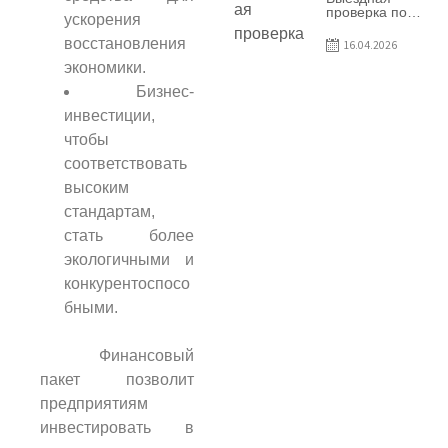
предприятия
проверка по
ускорения
SRL Patiseria
вопросам
Familiei
соблюдения
восстановления
16.04.2026
условий
экономики.
договоров о
предоставлении
Бизнес-
грантов
предприятия
инвестиции,
SRL Lisokam-
Fam
чтобы
соответствовать
высоким
стандартам,
стать более
экологичными и
конкурентоспосо
бными.
Финансовый
пакет позволит
предприятиям
инвестировать в