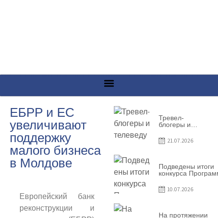
ЕБРР и ЕС
Тревел-
увеличивают
блогеры и
телеведущие
поддержку
из Словении
21.07.2026
сняли
малого бизнеса
телевизионный
выпуск о
в Молдове
Гагаузии
Подведены итоги
конкурса Програ
по предоставлен
грантов субъекта
10.07.2026
предприниматель
Европейский банк
– 2026
реконструкции и
На протяжении