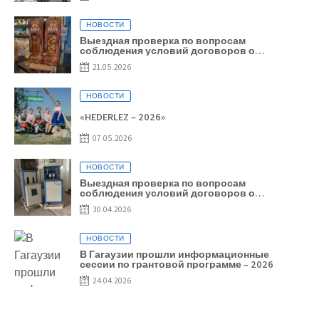
НОВОСТИ
Выездная проверка по вопросам
соблюдения условий договоров о
предоставлении грантов предприятия SRL
21.05.2026
Baurlukhouse
НОВОСТИ
«HEDERLEZ – 2026»
07.05.2026
НОВОСТИ
Выездная проверка по вопросам
соблюдения условий договоров о
предоставлении грантов предприятия SRL
30.04.2026
Grand Nic Oil Company
НОВОСТИ
В Гагаузии прошли информационные
сессии по грантовой программе – 2026
24.04.2026