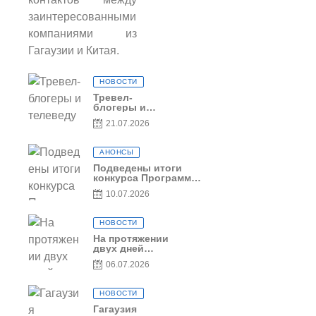
заинтересованными
компаниями из
Гагаузии и Китая.
НОВОСТИ
Тревел-
блогеры и
телеведущие
21.07.2026
из Словении
сняли
телевизионный
АНОНСЫ
выпуск о
Гагаузии
Подведены итоги
конкурса Программы
по предоставлению
10.07.2026
грантов субъектам
предпринимательства
– 2026
НОВОСТИ
На протяжении
двух дней
Гагаузия
06.07.2026
принимала
коллег из
Национального
НОВОСТИ
офиса туризма
Республики
Гагаузия