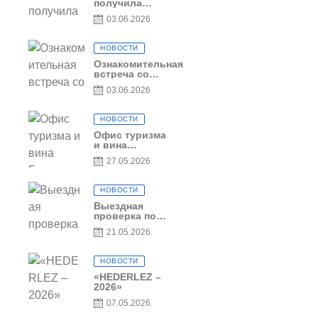
Молдова
получила
международное
03.06.2026
признание в
рамках проекта
Culinary Trail
НОВОСТИ
Ознакомительная
встреча со
студентами
03.06.2026
специальности
«Агент по
туризму»
НОВОСТИ
Офис туризма
и вина
Гагаузии —
27.05.2026
участник
Национальной
конференции
НОВОСТИ
по развитию
туризма
Выездная
проверка по
вопросам
21.05.2026
соблюдения
условий
договоров о
НОВОСТИ
предоставлении
грантов
«HEDERLEZ –
предприятия
2026»
SRL
07.05.2026
Baurlukhouse