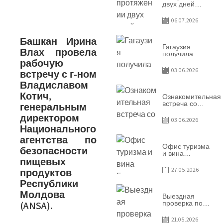
двух дней
Гагаузия
принимала
06.07.2026
коллег из
Национального
Башкан Ирина
офиса туризма
Республики
Гагаузия
Влах провела
Молдова
получила
рабочую
международное
признание в
03.06.2026
встречу с г-ном
рамках проекта
Culinary Trail
Владиславом
Котич,
Ознакомительная
встреча со
генеральным
студентами
директором
специальности
03.06.2026
«Агент по
Национального
туризму»
агентства по
Офис туризма
безопасности
и вина
пищевых
Гагаузии —
участник
27.05.2026
продуктов
Национальной
Республики
конференции
по развитию
Молдова
туризма
Выездная
(ANSA).
проверка по
вопросам
соблюдения
21.05.2026