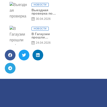
НОВОСТИ
Выездная
проверка по
вопросам
30.04.2026
соблюдения
условий
договоров о
НОВОСТИ
предоставлении
грантов
В Гагаузии
предприятия
прошли
SRL Grand Nic
информационные
24.04.2026
Oil Company
сессии по
грантовой
программе – 2026