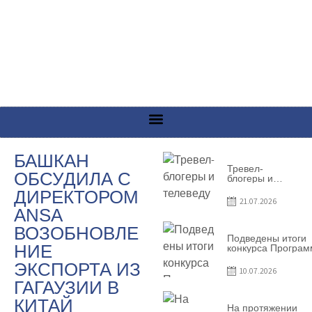
БАШКАН
Тревел-
ОБСУДИЛА С
блогеры и
телеведущие
ДИРЕКТОРОМ
из Словении
21.07.2026
сняли
ANSA
телевизионный
выпуск о
ВОЗОБНОВЛЕ
Гагаузии
Подведены итоги
НИЕ
конкурса Програ
по предоставлен
ЭКСПОРТА ИЗ
грантов субъекта
10.07.2026
предприниматель
ГАГАУЗИИ В
– 2026
КИТАЙ
На протяжении