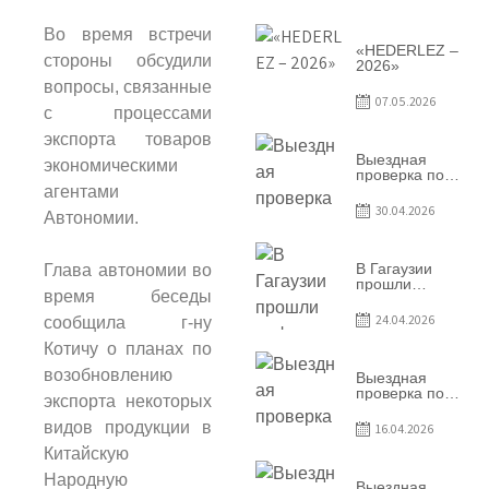
условий
договоров о
предоставлении
Во время встречи
грантов
«HEDERLEZ –
стороны обсудили
предприятия
2026»
SRL
вопросы, связанные
Baurlukhouse
07.05.2026
с процессами
экспорта товаров
Выездная
экономическими
проверка по
вопросам
агентами
соблюдения
30.04.2026
Автономии.
условий
договоров о
предоставлении
грантов
В Гагаузии
Глава автономии во
предприятия
прошли
время беседы
SRL Grand Nic
информационные
Oil Company
сессии по
24.04.2026
сообщила г-ну
грантовой
программе –
Котичу о планах по
2026
возобновлению
Выездная
проверка по
экспорта некоторых
вопросам
соблюдения
видов продукции в
16.04.2026
условий
Китайскую
договоров о
предоставлении
Народную
грантов
Выездная