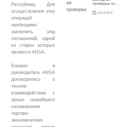
предприятия
проверка по
Республику. Для
SRL Patiseria
вопросам
Familiei
осуществления этих
соблюдения
16.04.2026
условий
операций
договоров о
предоставлении
необходимо
грантов
предприятия
заключить ряд
SRL Lisokam-
соглашений, одной
Fam
из сторон которых
является ANSA.
Башкан и
руководитель ANSA
договорились о
тесном
взаимодействии с
целью скорейшего
налаживания
торгово-
экономических
контактов между