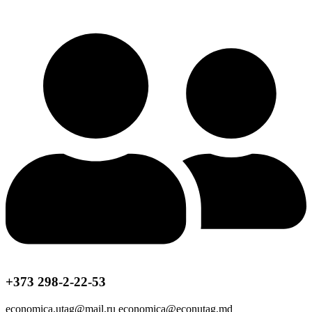
+373 298-2-22-53
economica.utag@mail.ru economica@econutag.md