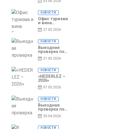
03.06.2026
специальности
«Агент по
туризму»
НОВОСТИ
Офис туризма
и вина
Гагаузии —
27.05.2026
участник
Национальной
конференции
НОВОСТИ
по развитию
туризма
Выездная
проверка по
вопросам
21.05.2026
соблюдения
условий
договоров о
НОВОСТИ
предоставлении
грантов
«HEDERLEZ –
предприятия
2026»
SRL
07.05.2026
Baurlukhouse
НОВОСТИ
Выездная
проверка по
вопросам
30.04.2026
соблюдения
условий
договоров о
НОВОСТИ