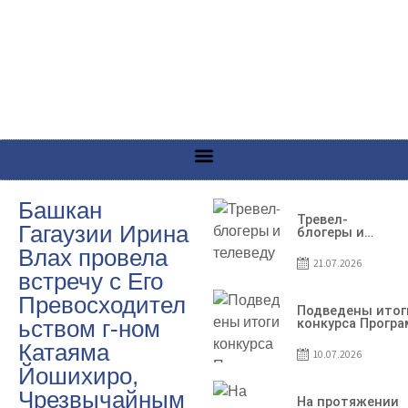
Башкан
Тревел-
Гагаузии Ирина
блогеры и
телеведущие
Влах провела
из Словении
21.07.2026
сняли
встречу с Его
телевизионный
выпуск о
Превосходител
Гагаузии
Подведены итог
ьством г-ном
конкурса Прогр
по предоставле
Катаяма
грантов субъект
10.07.2026
предпринимател
Йошихиро,
– 2026
Чрезвычайным
На протяжении