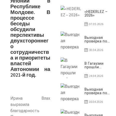
Японии в
условий
договоров о
Республике
предоставлении
Молдове. В
грантов
«HEDERLEZ –
предприятия
2026»
процессе
SRL
Baurlukhouse
беседы
07.05.2026
обсудили
перспективы
Выездная
двухстороннег
проверка по
вопросам
о
соблюдения
30.04.2026
сотрудничеств
условий
договоров о
а и приоритеты
предоставлении
властей
грантов
В Гагаузии
предприятия
прошли
Автономии на
SRL Grand Nic Oil
информационны
2021-й год.
Company
сессии по
24.04.2026
грантовой
программе – 202
Выездная
проверка по
вопросам
Ирина Влах
соблюдения
16.04.2026
условий
выразила
договоров о
благодарность
предоставлении
грантов
Выездная