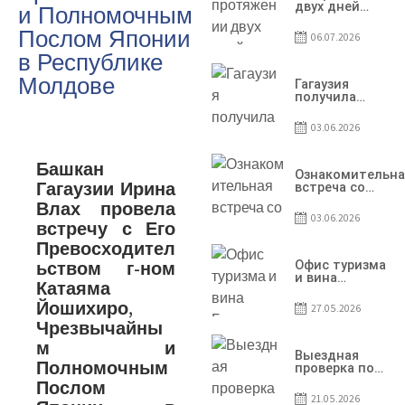
двух дней
и Полномочным
Гагаузия
принимала
Послом Японии
06.07.2026
коллег из
в Республике
Национального
офиса туризма
Молдове
Республики
Гагаузия
Молдова
получила
международное
признание в
03.06.2026
рамках проекта
Culinary Trail
Башкан
Ознакомительна
Гагаузии Ирина
встреча со
студентами
Влах провела
специальности
03.06.2026
встречу с Его
«Агент по
туризму»
Превосходител
ьством г-ном
Офис туризма
и вина
Катаяма
Гагаузии —
участник
Йошихиро,
27.05.2026
Национальной
Чрезвычайны
конференции
по развитию
м и
туризма
Выездная
Полномочным
проверка по
вопросам
Послом
соблюдения
21.05.2026