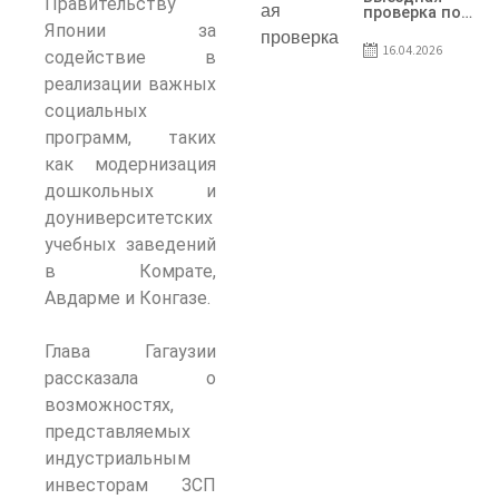
Правительству
предприятия
проверка по
SRL Patiseria
вопросам
Японии за
Familiei
соблюдения
16.04.2026
содействие в
условий
договоров о
реализации важных
предоставлении
грантов
социальных
предприятия
программ, таких
SRL Lisokam-Fam
как модернизация
дошкольных и
доуниверситетских
учебных заведений
в Комрате,
Авдарме и Конгазе.
Глава Гагаузии
рассказала о
возможностях,
представляемых
индустриальным
инвесторам ЗСП