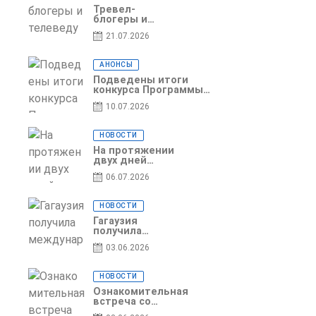
Тревел-
блогеры и
телеведущие
21.07.2026
из Словении
сняли
телевизионный
АНОНСЫ
выпуск о
Гагаузии
Подведены итоги
конкурса Программы
по предоставлению
10.07.2026
грантов субъектам
предпринимательства
– 2026
НОВОСТИ
На протяжении
двух дней
Гагаузия
06.07.2026
принимала
коллег из
Национального
НОВОСТИ
офиса туризма
Республики
Гагаузия
Молдова
получила
международное
03.06.2026
признание в
рамках проекта
Culinary Trail
НОВОСТИ
Ознакомительная
встреча со
студентами