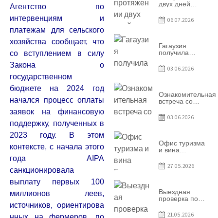
двух дней
Агентство по
Гагаузия
принимала
интервенциям и
06.07.2026
коллег из
платежам для сельского
Национального
офиса туризма
хозяйства сообщает, что
Республики
Гагаузия
Молдова
получила
со вступлением в силу
международное
Закона о
признание в
03.06.2026
рамках проекта
государственном
Culinary Trail
бюджете на 2024 год
Ознакомительная
начался процесс оплаты
встреча со
студентами
заявок на финансовую
специальности
03.06.2026
«Агент по
поддержку, полученных в
туризму»
2023 году. В этом
Офис туризма
контексте, с начала этого
и вина
Гагаузии —
года AIPA
участник
27.05.2026
санкционировала
Национальной
конференции
выплату
первых 100
по развитию
туризма
Выездная
миллионов леев
,
проверка по
источников,
ориентирова
вопросам
соблюдения
21.05.2026
нных на фермеров, по