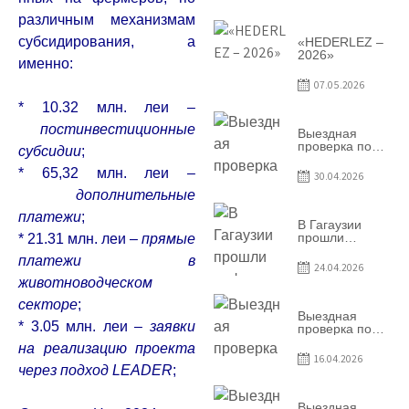
условий
договоров о
различным механизмам
предоставлении
грантов
субсидирования, а
«HEDERLEZ –
предприятия
2026»
именно:
SRL
Baurlukhouse
07.05.2026
* 10.32 млн. леи –
постинвестиционные
Выездная
проверка по
субсидии
;
вопросам
соблюдения
* 65,32 млн. леи –
30.04.2026
условий
дополнительные
договоров о
предоставлении
платежи
;
грантов
В Гагаузии
предприятия
прошли
* 21.31 млн. леи –
прямые
SRL Grand Nic
информационные
платежи в
Oil Company
сессии по
24.04.2026
грантовой
животноводческом
программе –
2026
секторе
;
Выездная
* 3.05 млн. леи –
заявки
проверка по
вопросам
на реализацию проекта
соблюдения
16.04.2026
условий
через подход LEADER
;
договоров о
предоставлении
грантов
Выездная