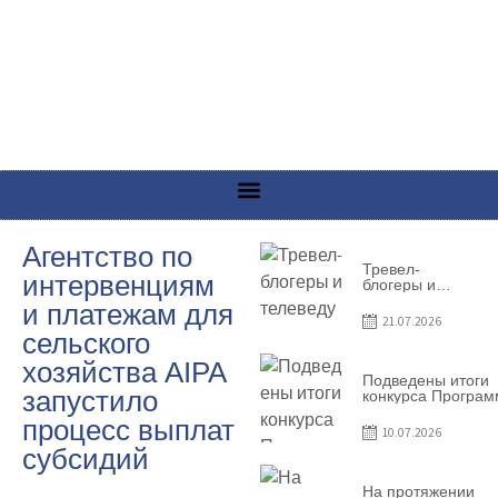
Агентство по
Тревел-
интервенциям
блогеры и
телеведущие
и платежам для
из Словении
21.07.2026
сняли
сельского
телевизионный
выпуск о
хозяйства AIPA
Гагаузии
Подведены итоги
запустило
конкурса Програ
по предоставлен
процесс выплат
грантов субъекта
10.07.2026
предприниматель
субсидий
– 2026
На протяжении