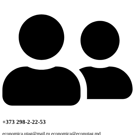
+373 298-2-22-53
economica.utag@mail.ru economica@econutag.md