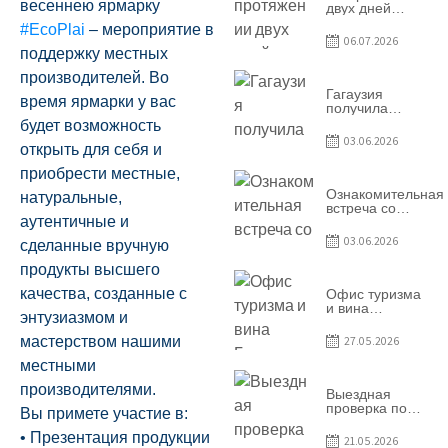
весеннею ярмарку
двух дней
Гагаузия
#EcoPlai
– мероприятие в
принимала
06.07.2026
коллег из
поддержку местных
Национального
производителей. Во
офиса туризма
Республики
Гагаузия
время ярмарки у вас
Молдова
получила
международное
будет возможность
признание в
03.06.2026
открыть для себя и
рамках проекта
Culinary Trail
приобрести местные,
Ознакомительная
натуральные,
встреча со
аутентичные и
студентами
специальности
03.06.2026
сделанные вручную
«Агент по
туризму»
продукты высшего
качества, созданные с
Офис туризма
и вина
энтузиазмом и
Гагаузии —
участник
мастерством нашими
27.05.2026
Национальной
конференции
местными
по развитию
производителями.
туризма
Выездная
проверка по
Вы примете участие в:
вопросам
соблюдения
• Презентация продукции
21.05.2026