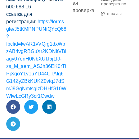
предприятия
проверка по
600 688 16
SRL Patiseria
вопросам
Familiei
соблюдения
ссылка для
16.04.2026
условий
договоров о
регистрации:
https://forms.
предоставлении
gle/J5tKMPNPUNiQYcQ68
грантов
предприятия
?
SRL Lisokam-
Fam
fbclid=IwAR1vVQrg1dxWp
zAB4vgRBGuXr2KDNltVBl
agy07enH0NbXUIJ5j1lJ-
zs_M_aem_ASJh36EK0rTi
PjXqoY1v1uYD44CTAIg6
G14ZyZBkKUKZ0viqJ7dS
mJ9GqNmtsglzDHHfG10W
WIwLcGRy3cr1Cwdw