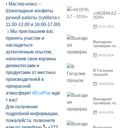
условий
• Мастер-класс –
договоров о
предоставлении
Шоколадные конфеты
грантов
«HEDERLEZ –
предприятия
2026»
ручной работы (суббота с
SRL
11.00-12.00 и 16.00-17.00)
Baurlukhouse
07.05.2026
Мы приглашаем вас
принять участие и
Выездная
насладиться
проверка по
вопросам
аутентичным опытом,
соблюдения
30.04.2026
условий
наполнив свои корзины
договоров о
деликатесами и
предоставлении
грантов
В Гагаузии
продуктами от местных
предприятия
прошли
SRL Grand Nic
информационные
производителей в
Oil Company
сессии по
24.04.2026
прекрасной
грантовой
программе –
атмосфере!
#EcoPlai
ждё
2026
Выездная
т вас!
проверка по
Для получения
вопросам
соблюдения
16.04.2026
подробной информации,
условий
договоров о
пожалуйста, позвоните
предоставлении
грантов
нам по телефону
+373
Выездная