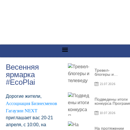
Весенняя
Тревел-
ярмарка
блогеры и
телеведущие
#EcoPlai
из Словении
21.07.2026
сняли
телевизионный
выпуск о
Дорогие жители,
Гагаузии
Подведены итоги
Ассоциация Бизнесменов
конкурса Програ
по предоставлен
Гагаузии NEXT
грантов субъекта
10.07.2026
предприниматель
приглашает вас 20-21
– 2026
апреля, с 10:00, на
На протяжении