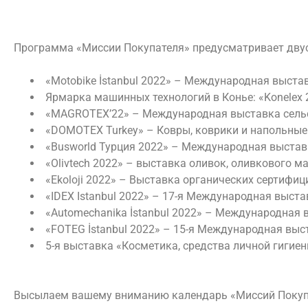
Программа «Миссии Покупателя»
предусматривает двус
«Motobike İstanbul 2022»
–
Международная выставк
Ярмарка машинных технологий в Конье
:
«Konelex
«MAGROTEX’22» –
Международная выставка сельс
«DOMOTEX Turkey» –
Ковры, коврики и напольные
«Busworld Турция 2022»
–
Международная выстав
«Olivtech 2022»
–
выставка оливок, оливкового ма
«Ekoloji 2022»
–
Выставка органических сертифиц
«IDEX Istanbul 2022»
–
17-я Международная выста
«Automechanika İstanbul 2022»
–
Международная в
«FOTEG İstanbul 2022»
–
15-я Международная выс
5-я выставка «Косметика, средства личной гигиен
Высылаем вашему вниманию календарь «Миссий Покупате