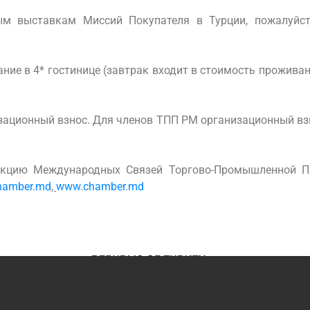
м выставкам Миссий Покупателя в Турции, пожалуйста
ие в 4* гостинице (завтрак входит в стоимость проживан
зационный взнос. Для членов ТПП РМ организационный взн
екцию Международных Связей Торгово-Промышленной П
hamber.md
,
www.chamber.md