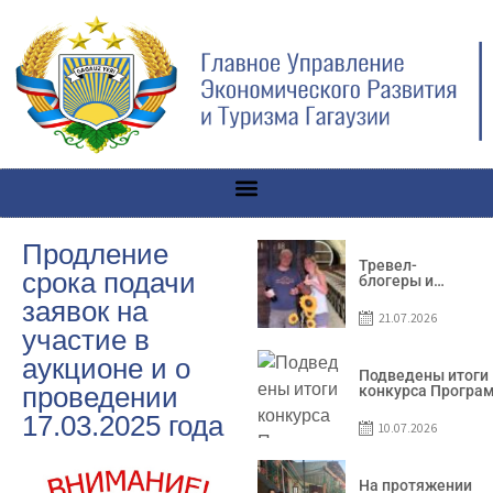
Продление
Тревел-
срока подачи
блогеры и
телеведущие
заявок на
из Словении
21.07.2026
сняли
участие в
телевизионный
выпуск о
аукционе и о
Гагаузии
Подведены итоги
проведении
конкурса Програ
по предоставлен
17.03.2025 года
грантов субъекта
10.07.2026
предприниматель
– 2026
На протяжении