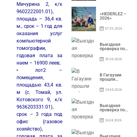
условий
Мичурина 2, к/к
договоров о
предоставлении
9602222001.01),
грантов
«HEDERLEZ –
предприятия
2026»
площадь – 36,4 кв.
SRL
м., срок – 1 год для
Baurlukhouse
07.05.2026
оказания услуг
компьютерной
Выездная
томографии,
проверка по
вопросам
годовая плата за
соблюдения
30.04.2026
условий
наем – 16900 леев;
договоров о
лот2
–
предоставлении
грантов
В Гагаузии
помещения,
предприятия
прошли
SRL Grand Nic
информационные
площадью 43,4 кв.
Oil Company
сессии по
24.04.2026
м (с. Томай, ул.
грантовой
программе –
Котовского 9, к/к
2026
Выездная
9636203331.01),
проверка по
срок – 3 года под
вопросам
соблюдения
16.04.2026
офис (газовое
условий
договоров о
хозяйство),
предоставлении
грантов
годовая плата за
Выездная