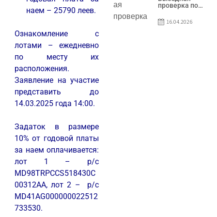
предприятия
проверка по
наем – 25790 леев.
SRL Patiseria
вопросам
Familiei
соблюдения
16.04.2026
условий
договоров о
Ознакомление с
предоставлении
лотами – ежедневно
грантов
предприятия
по месту их
SRL Lisokam-
Fam
расположения.
Заявление на участие
представить до
14.03.2025 года 14:00.
Задаток в размере
10% от годовой платы
за наем оплачивается:
лот 1 – р/с
MD98TRPCCS518430C
00312AA, лот 2 – р/с
MD41AG000000022512
733530.