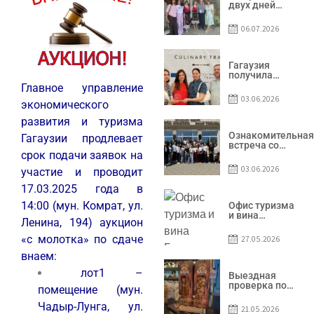
двух дней
Гагаузия
принимала
06.07.2026
коллег из
Национального
офиса туризма
Республики
Гагаузия
Молдова
получила
международное
Главное управление
признание в
03.06.2026
экономического
рамках проекта
Culinary Trail
развития и туризма
Ознакомительная
Гагаузии
продлевает
встреча со
срок подачи заявок на
студентами
специальности
03.06.2026
участие и проводит
«Агент по
туризму»
17.03.2025 года в
14:00 (мун. Комрат, ул.
Офис туризма
и вина
Ленина, 194) аукцион
Гагаузии —
участник
«с молотка» по сдаче
27.05.2026
Национальной
конференции
внаем:
по развитию
лот1
–
туризма
Выездная
проверка по
помещение (мун.
вопросам
соблюдения
Чадыр-Лунга, ул.
21.05.2026