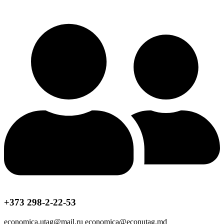
+373 298-2-22-53
economica.utag@mail.ru economica@econutag.md