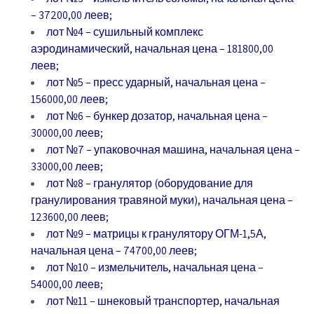
– 37200,00 леев;
лот №4
– сушильный комплекс
аэродинамический, начальная цена – 181800,00
леев;
лот №5
– пресс ударный, начальная цена –
156000,00 леев;
лот №6
– бункер дозатор, начальная цена –
30000,00 леев;
лот №7
– упаковочная машина, начальная цена –
33000,00 леев;
лот №8
– гранулятор (оборудование для
гранулирования травяной муки), начальная цена –
123600,00 леев;
лот №9
– матрицы к гранулятору ОГМ-1,5А,
начальная цена – 74700,00 леев;
лот №10
– измельчитель, начальная цена –
54000,00 леев;
лот №11
– шнековый транспортер, начальная