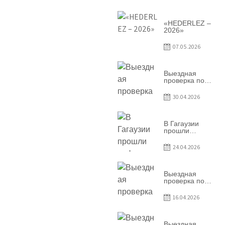
условий
договоров о
предоставлении
грантов
«HEDERLEZ –
предприятия
2026»
SRL
Baurlukhouse
07.05.2026
Выездная
проверка по
вопросам
соблюдения
30.04.2026
условий
договоров о
предоставлении
грантов
В Гагаузии
предприятия
прошли
SRL Grand Nic
информационные
Oil Company
сессии по
24.04.2026
грантовой
программе –
2026
Выездная
проверка по
вопросам
соблюдения
16.04.2026
условий
договоров о
предоставлении
грантов
Выездная