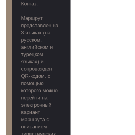
Конгаз.
Маршрут
представлен на
3 языках (на
русском,
английском и
турецком
языках) и
сопровожден
QR-кодом, с
помощью
которого можно
перейти на
электронный
вариант
маршрута с
описанием
туристических