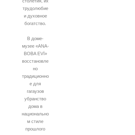
столетия, их
трудолюбие
и духовное
богатство.
В доме-
музее «ANA-
BOBA EVİ»
восстановле
но
традиционно
е для
гагаузов
убранство
дома в
национально
м стиле
прошлого