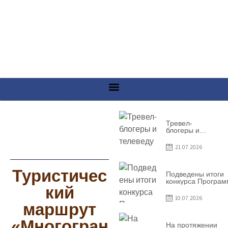
Тревел-
блогеры и
телеведущие
из Словении
21.07.2026
сняли
телевизионный
выпуск о
Туристичес
Гагаузии
Подведены итоги
конкурса Програ
кий
по предоставлен
грантов субъекта
10.07.2026
предприниматель
маршрут
– 2026
«Многогран
На протяжении