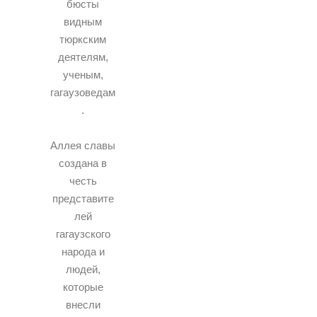
бюсты
видным
тюркским
деятелям,
ученым,
гагаузоведам
.
Аллея славы
создана в
честь
представите
лей
гагаузского
народа и
людей,
которые
внесли