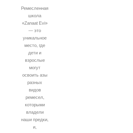
Ремесленная
школа
«Zanaat Evi»
— это
уникальное
место, где
дети и
взрослые
могут
освоить азы
разных
видов
ремесел,
которыми
владели
наши предки,
и,