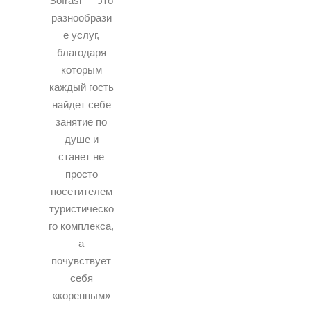
Sofrasi — это
разнообрази
е услуг,
благодаря
которым
каждый гость
найдет себе
занятие по
душе и
станет не
просто
посетителем
туристическо
го комплекса,
а
почувствует
себя
«коренным»