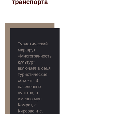
транспорта
Туристический
маршрут
«Многогранность
культур»
включает в себя
туристические
объекты 3
населенных
пунктов, а
именно мун.
Комрат, с.
Кирсово и с.