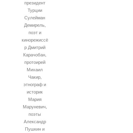
президент
Турции
Сулейман
Демирель,
поэт и
кинорежиссё
р Дмитрий
Карачобан,
протоирей
Михаил
Чакир,
этнограф и
историк
Мария
Маруневич,
поэты
Александр
Пушкин и