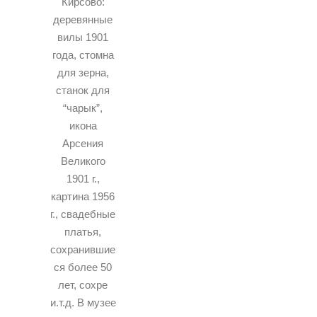
Кирсово:
деревянные
вилы 1901
года, стомна
для зерна,
станок для
“чарык”,
икона
Арсения
Великого
1901 г.,
картина 1956
г., свадебные
платья,
сохранившие
ся более 50
лет, сохре
и.т.д. В музее