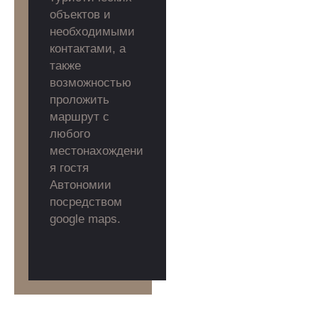
объектов и
необходимыми
контактами, а
также
возможностью
проложить
маршрут с
любого
местонахождени
я гостя
Автономии
посредством
google maps.