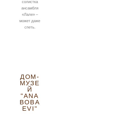
солистка
ансамбля
«Лале» –
может даже
спеть.
ДОМ-
МУЗЕ
Й
"АNA
BOBA
EVI"