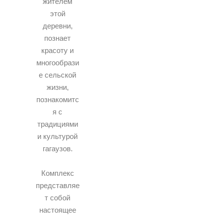
жителем
этой
деревни,
познает
красоту и
многообрази
е сельской
жизни,
познакомитс
я с
традициями
и культурой
гагаузов.
Комплекс
представляе
т собой
настоящее