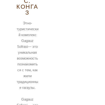
С.
КОНГА
З
Этно-
туристически
й комплекс
Gagauz
Sofrasi— это
уникальная
возможность
познакомить
ся с тем, как
жили
традиционны
е гагаузы.
Gagauz